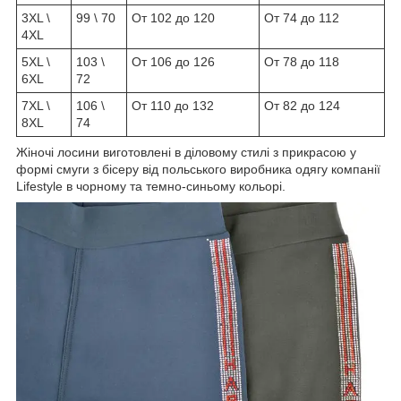
3XL \
99 \ 70
От 102 до 120
От 74 до 112
4XL
5XL \
103 \
От 106 до 126
От 78 до 118
6XL
72
7XL \
106 \
От 110 до 132
От 82 до 124
8XL
74
Жіночі лосини виготовлені в діловому стилі з прикрасою у
формі смуги з бісеру від польського виробника одягу компанії
Lifestyle в чорному та темно-синьому кольорі.