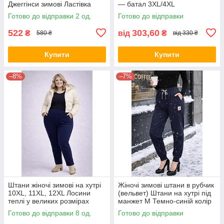
Джеггінси зимові Ластівка
— батал 3XL/4XL
Чорний, L/40
Готово до відправки 2 од.
Готово до відправки
522
303,60
₴
від
₴
580 ₴
від 330 ₴
Купити
Купити
–8%
–7%
Штани жіночі зимові на хутрі
Жіночі зимові штани в рубчик
10XL, 11XL, 12XL Лосини
(вельвет) Штани на хутрі під
теплі у великих розмірах
манжет M Темно-синій колір
10XL
Готово до відправки 8 од.
Готово до відправки