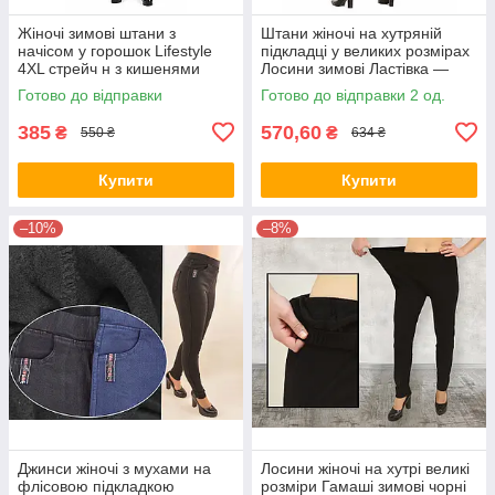
Жіночі зимові штани з
Штани жіночі на хутряній
начісом у горошок Lifestyle
підкладці у великих розмірах
4XL стрейч н з кишенями
Лосини зимові Ластівка —
батал 5XL Чорний
Готово до відправки
Готово до відправки 2 од.
385
570,60
₴
₴
550 ₴
634 ₴
Купити
Купити
–10%
–8%
Джинси жіночі з мухами на
Лосини жіночі на хутрі великі
флісовою підкладкою
розміри Гамаші зимові чорні