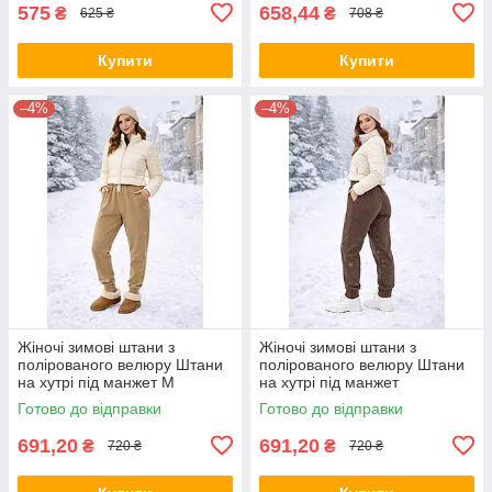
575
658,44
₴
₴
625 ₴
708 ₴
Купити
Купити
–4%
–4%
Жіночі зимові штани з
Жіночі зимові штани з
полірованого велюру Штани
полірованого велюру Штани
на хутрі під манжет M
на хутрі під манжет
Бежевий колір
Коричневий колір M
Готово до відправки
Готово до відправки
691,20
691,20
₴
₴
720 ₴
720 ₴