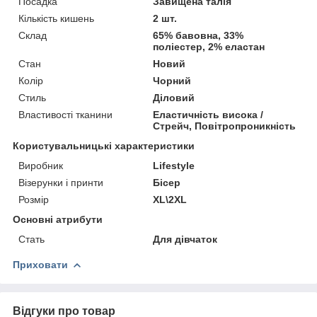
Посадка
Завищена талія
Кількість кишень
2 шт.
Склад
65% бавовна, 33%
поліестер, 2% еластан
Стан
Новий
Колір
Чорний
Стиль
Діловий
Властивості тканини
Еластичність висока /
Стрейч, Повітропроникність
Користувальницькі характеристики
Виробник
Lifestyle
Візерунки і принти
Бісер
Розмір
XL\2XL
Основні атрибути
Стать
Для дівчаток
Приховати
Відгуки про товар