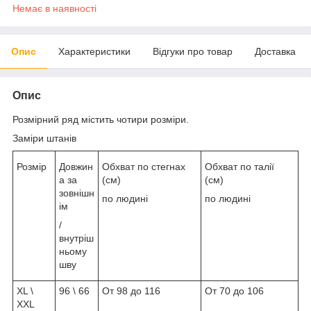
Немає в наявності
Опис
Характеристики
Відгуки про товар
Доставка
Опис
Розмірний ряд містить чотири розміри.
Заміри штанів
Розмір
Довжин
Обхват по стегнах
Обхват по талії
а за
(см)
(см)
зовнішн
по людині
по людині
ім
/
внутріш
ньому
шву
XL \
96 \ 66
От 98 до 116
От 70 до 106
XXL