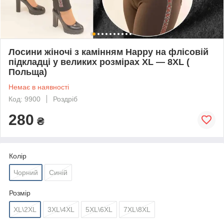
Лосини жіночі з камінням Happy на флісовій
підкладці у великих розмірах XL — 8XL (
Польща)
Немає в наявності
Код: 9900
Роздріб
280
₴
Колір
Чорний
Синій
Розмір
XL\2XL
3XL\4XL
5XL\6XL
7XL\8XL