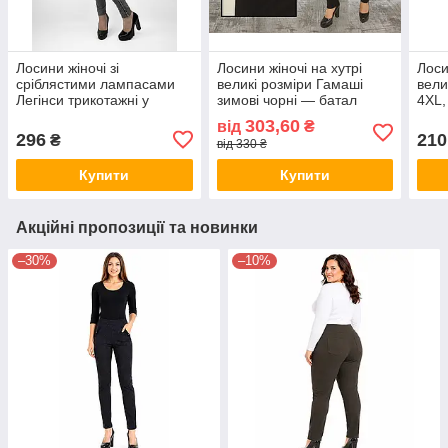
Лосини жіночі зі
Лосини жіночі на хутрі
Лоси
сріблястими лампасами
великі розміри Гамаші
вели
Легінси трикотажні у
зимові чорні — батал
4XL,
великих розмірах Світло-
3XL/4XL
трик
303,60
від
₴
сірий 5XL
Сіри
296
210
₴
від 330 ₴
Купити
Купити
Акційні пропозиції та новинки
–30%
–10%