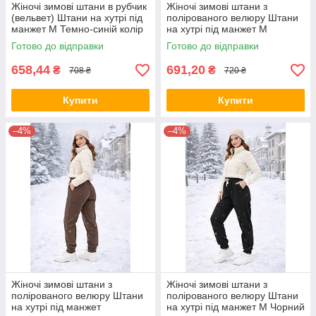
Жіночі зимові штани в рубчик
Жіночі зимові штани з
(вельвет) Штани на хутрі під
полірованого велюру Штани
манжет M Темно-синій колір
на хутрі під манжет M
Бежевий колір
Готово до відправки
Готово до відправки
658,44
691,20
₴
₴
708 ₴
720 ₴
Купити
Купити
–4%
–4%
Жіночі зимові штани з
Жіночі зимові штани з
полірованого велюру Штани
полірованого велюру Штани
на хутрі під манжет
на хутрі під манжет M Чорний