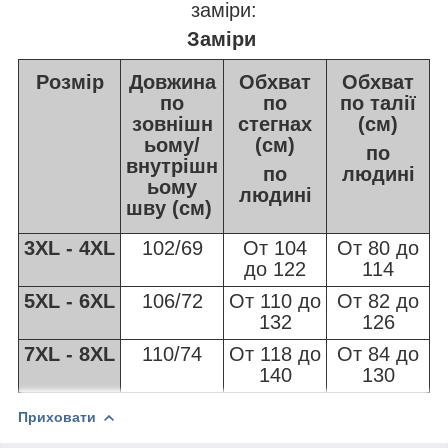
заміри:
Заміри
Розмір
Довжина
Обхват
Обхват
по
по
по талії
зовнішн
стегнах
(см)
ьому/
(см)
по
внутрішн
по
людині
ьому
людині
шву (см)
3XL - 4XL
102/69
От 104
От 80 до
до 122
114
5XL - 6XL
106/72
От 110 до
От 82 до
132
126
7XL - 8XL
110/74
От 118 до
От 84 до
140
130
Приховати