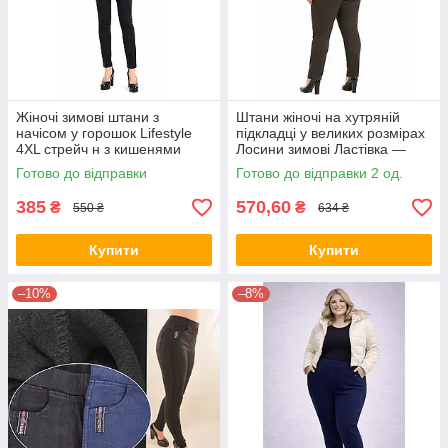
Жіночі зимові штани з
Штани жіночі на хутряній
начісом у горошок Lifestyle
підкладці у великих розмірах
4XL стрейч н з кишенями
Лосини зимові Ластівка —
батал 5XL Чорний
Готово до відправки
Готово до відправки 2 од.
385
570,60
₴
₴
550 ₴
634 ₴
Купити
Купити
–10%
–8%