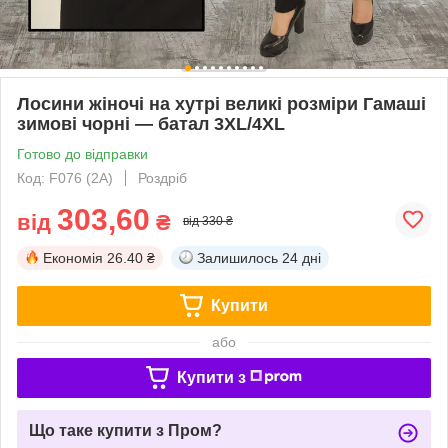
Лосини жіночі на хутрі великі розміри Гамаші
зимові чорні — батал 3XL/4XL
Готово до відправки
Код: F076 (2A)
Роздріб
303,60
від
₴
від 330 ₴
Економія
26.40 ₴
Залишилось
24 дні
Купити
або
Купити з
Що таке купити з Пром?