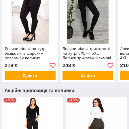
Лосини жіночі на хутрі
Лосини жіночі трикотажні
Лоси
безшовні із широким
на хутрі 3XL — 5XL
вели
поясом і у великих
Легінси трикотажні зимові
4XL,
розмірах XL — 6XL Лосини
Батал Чорний
трик
219
248
210
₴
₴
зимові Ластівка — батал
Сіри
Купити
Купити
Акційні пропозиції та новинки
–30%
–10%