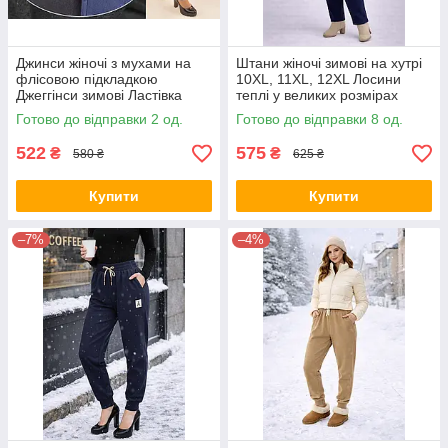
Джинси жіночі з мухами на
Штани жіночі зимові на хутрі
флісовою підкладкою
10XL, 11XL, 12XL Лосини
Джеггінси зимові Ластівка
теплі у великих розмірах
Чорний, L/40
10XL
Готово до відправки 2 од.
Готово до відправки 8 од.
522
575
₴
₴
580 ₴
625 ₴
Купити
Купити
–7%
–4%