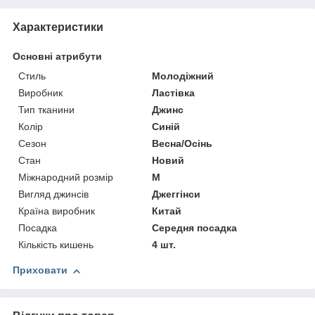
Характеристики
Основні атрибути
Стиль
Молодіжний
Виробник
Ластівка
Тип тканини
Джинс
Колір
Синій
Сезон
Весна/Осінь
Стан
Новий
Міжнародний розмір
M
Вигляд джинсів
Джеггінси
Країна виробник
Китай
Посадка
Середня посадка
Кількість кишень
4 шт.
Приховати