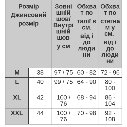
Розмір
Зовні
Обхва
Обхва
шній
т по
т по
Джинсовий
шов/
талії в
стегна
розмір
Внутрі
см.
м у
шній
см.
від і
шов
до
від і
у см
люди
до
ни
люди
ни
M
38
97 \ 75
60 - 82
72 - 96
L
40
99 \ 75
64 - 90
80 -
100
XL
42
100 \
68 - 94
86 -
76
104
XXL
44
100 \
70 - 98
92 -
76
108