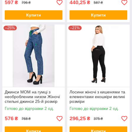
597
440,25
₴
₴
796 ₴
587 ₴
Купити
Купити
–25%
–21%
Джинси МОМ на гумці з
Лосини жіночі з кишенями та
необробленим низом Жіночі
елементами екошкіри великі
стильні джинси 25-й розмір
розміри
Зелений виворіт
Готово до відправки 2 од.
Готово до відправки 2 од.
576
296,25
₴
₴
768 ₴
375 ₴
Купити
Купити