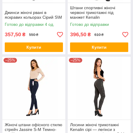
Штани спортивні жіночі
Джинси жіночі рвані в
червоні трикотажні під
яскравих кольорах Сірий S\M
манжет Kenalin
Готово до відправки 4 од.
Готово до відправки
357,50
396,50
₴
₴
550 ₴
610 ₴
Купити
Купити
–25%
–25%
Жіночі штани офісного стилю
Лосини жіночі трикотажні
стрейч Jassire S-M Темно-
Kenalin сірі — легінси з