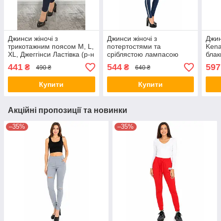
Джинси жіночі з
Джинси жіночі з
Джин
трикотажним поясом M, L,
потертостями та
Kena
XL, Джеггінси Ластівка (р-н
сріблястою лампасою
блак
М, Синій джинс)
розмір 27 (S) Синій
поте
441
544
597
₴
₴
490 ₴
640 ₴
28
Купити
Купити
Акційні пропозиції та новинки
–35%
–35%