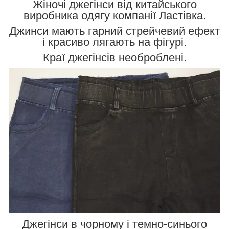
Жіночі джегінси від китайського
виробника одягу компанії Ластівка.
Джинси мають гарний стрейчевий ефект
і красиво лягають на фігурі.
Краї джегінсів необроблені.
Джегінси в чорному і темно-синього