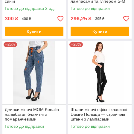
синій
лампасами та глітером S-M
Готово до відправки 2 од.
Готово до відправки
300
296,25
₴
₴
400 ₴
395 ₴
Купити
Купити
–25%
–25%
Джинси жіночі МОМ Kenalin
Штани жіночі офісні класичні
напівбатал блакитні з
Dasire Польща — стрейчеві
помаранчевими
штани з лампасами
потертостями та шнурком 28
Готово до відправки
Готово до відправки