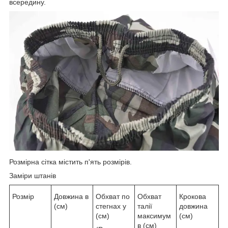
всередину.
Розмірна сітка містить п'ять розмірів.
Заміри штанів
Розмір
Довжина в
Обхват по
Обхват
Крокова
(см)
стегнах у
талії
довжина
(см)
максимум
(см)
в (см)