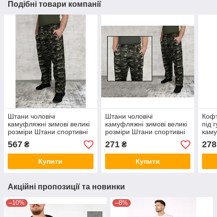
Подібні товари компанії
Штани чоловічі
Штани чоловічі
Кофт
камуфляжні зимові великі
камуфляжні зимові великі
під 
розміри Штани спортивні
розміри Штани спортивні
кам
теплі Tovta — батал 4XL
теплі Tovta — батал 4XL
Бата
567
271
278
₴
₴
— 8XL
Купити
Купити
Акційні пропозиції та новинки
–10%
–8%