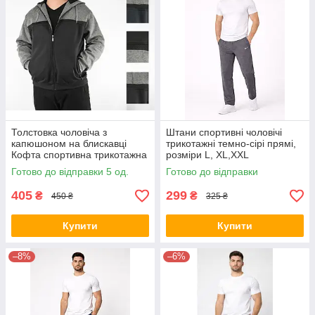
Толстовка чоловіча з
Штани спортивні чоловічі
капюшоном на блискавці
трикотажні темно-сірі прямі,
Кофта спортивна трикотажна
розміри L, XL,XXL
M - 3XL Tovta (Угорщина)
Готово до відправки 5 од.
Готово до відправки
405
299
₴
₴
450 ₴
325 ₴
Купити
Купити
–8%
–6%