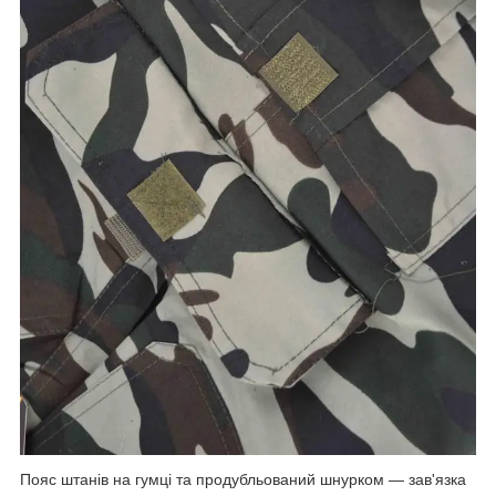
Пояс штанів на гумці та продубльований шнурком — зав'язка