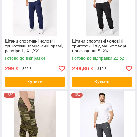
Штани спортивні чоловічі
Штани спортивні чоловічі
трикотажні темно-сині прямі,
трикотажні під манжет чорні
розміри L, XL,XXL
повсякденні S–XXL
Готово до відправки
Готово до відправки 22 од.
299
299,86
₴
₴
325 ₴
319 ₴
Купити
Купити
–6%
–3%