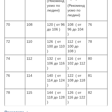
(Рекоменд
уємо по
(Рекоменд
людині)
уємо по
людині)
70
108
120 ( от 96
108 ( от
76
до 106 )
96 до 104
)
72
110
126 ( от
112 ( от
78
100 до 110
100 до
)
108 )
74
112
132 ( от
116 ( от
80
106 до 116
102 до 112
)
)
76
114
140 ( от
122 ( от
81
114 до 124
108 до 118
)
)
78
115
144 ( от
126 ( от
82
118 до 128
116 до 122
)
)