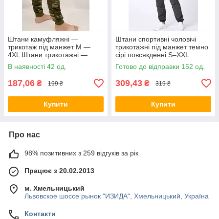
Штани камуфляжні —
Штани спортивні чоловічі
трикотаж під манжет M —
трикотажні під манжет темно
4XL Штани трикотажні —
сірі повсякденні S–XXL
камуфляж Tovta (Угорщина)
В наявності 42 од.
Готово до відправки 152 од.
187,06
309,43
₴
₴
199 ₴
319 ₴
Купити
Купити
Про нас
98% позитивних з 259 відгуків за рік
Працює з 20.02.2013
м. Хмельницький
Львовское шоссе рынок "ИЗИДА", Хмельницький, Україна
Контакти