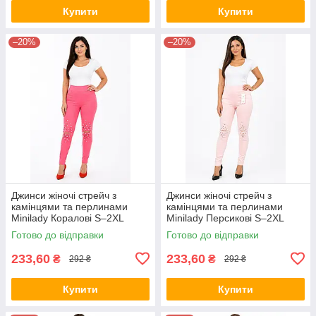
Купити
Купити
–20%
–20%
Джинси жіночі стрейч з
Джинси жіночі стрейч з
камінцями та перлинами
камінцями та перлинами
Minilady Коралові S–2XL
Minilady Персикові S–2XL
Готово до відправки
Готово до відправки
233,60
233,60
₴
₴
292 ₴
292 ₴
Купити
Купити