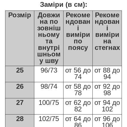
Заміри (в см):
Розмір
Довжи
Рекоме
Рекоме
на по
ндован
ндован
зовніш
і
і
ньому
виміри
виміри
та
по
на
внутрі
поясу
стегнах
шньом
у шву
25
96/73
от 56 до
от 88 до
74
94
26
98/74
от 58 до
от 92 до
78
98
27
100/75
от 62 до
от 94 до
82
102
28
102/75
от 64 до
от 96 до
86
106