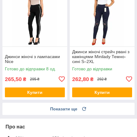
Джинси жіночі стрейч рвані з
Джинси жіночі з лампасами
камінцями Minilady Темно-
Nice
сині S–2XL
Готово до відправки 8 од.
Готово до відправки
265,50
262,80
₴
₴
295 ₴
292 ₴
Купити
Купити
Показати ще
Про нас