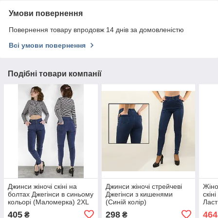
Умови повернення
Повернення товару впродовж 14 днів за домовленістю
Всі умови повернення
Подібні товари компанії
Джинси жіночі скіні на
Джинси жіночі стрейчеві
Жіно
болтах Джегінси в синьому
Джегінси з кишенями
скін
кольорі (Маломерка) 2XL
(Синій колір)
Ласт
коль
405
298
464
₴
₴