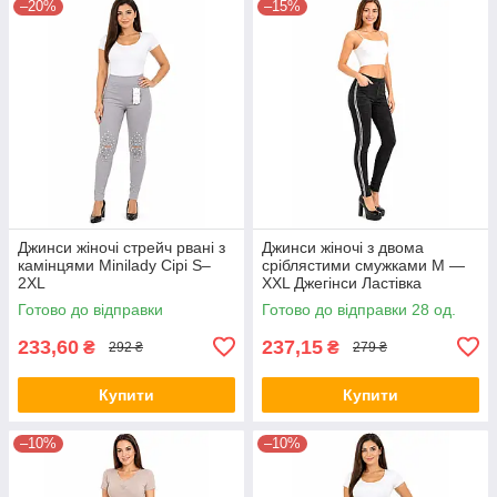
–20%
–15%
Джинси жіночі стрейч рвані з
Джинси жіночі з двома
камінцями Minilady Сірі S–
сріблястими смужками M —
2XL
XXL Джегінси Ластівка
(Чорний колір)
Готово до відправки
Готово до відправки 28 од.
233,60
237,15
₴
₴
292 ₴
279 ₴
Купити
Купити
–10%
–10%