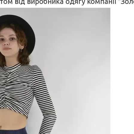
том від виробника одягу компанії "Зол