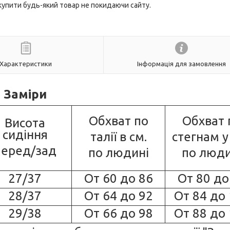
 купити будь-який товар не покидаючи сайту.
Характеристики
Інформація для замовлення
Заміри
Обхват по
Обхват 
Висота
сидіння
талії в см.
стегнам у
перед/зад
по людині
по люди
27/37
От 60 до 86
От 80 до
28/37
От 64 до 92
От 84 до
29/38
От 66 до 98
От 88 до