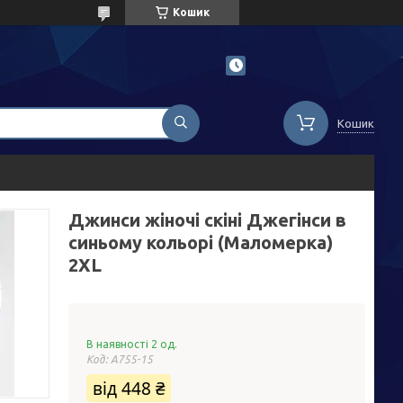
Кошик
Кошик
Джинси жіночі скіні Джегінси в
синьому кольорі (Маломерка)
2XL
В наявності 2 од.
Код:
А755-15
від
448 ₴