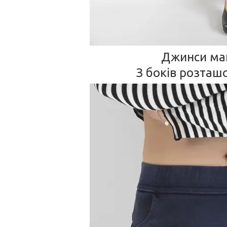
Джинси маю
З боків розташо