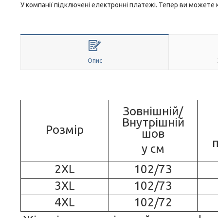
У компанії підключені електронні платежі. Тепер ви можете
Опис
Зовнішній/
Внутрішній
Розмір
шов
у см
2XL
102/73
3XL
102/73
4XL
102/72