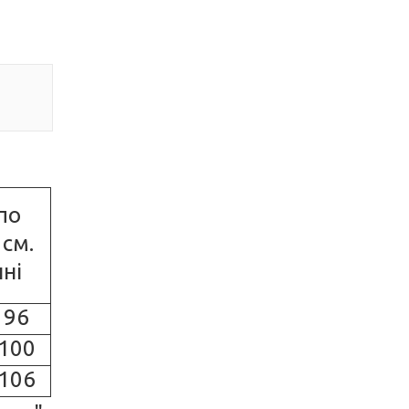
по
 см.
ні
 96
 100
 106