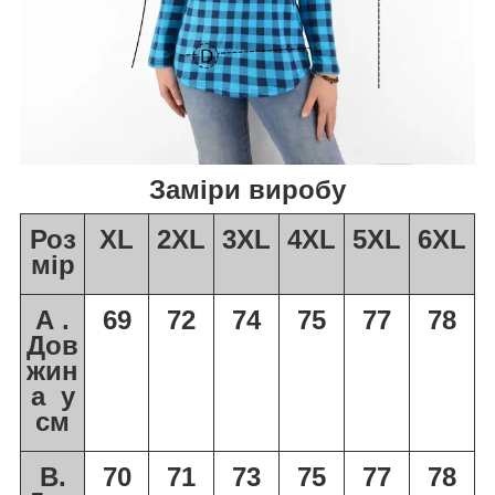
Заміри виробу
Роз
XL
2XL
3XL
4XL
5XL
6XL
мір
А
.
69
7
2
7
4
7
5
77
78
Дов
жин
а у
см
В.
70
7
1
73
75
77
78