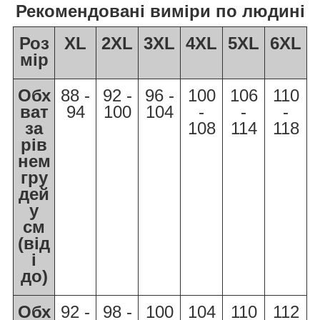
Рекомендовані виміри по людині
Роз
XL
2XL
3XL
4XL
5XL
6XL
мір
Обх
88 -
92 -
96 -
100
106
110
ват
94
100
104
-
-
-
за
108
114
118
рів
нем
гру
дей
у
см
(від
і
до)
Обх
92 -
98 -
100
104
110
112