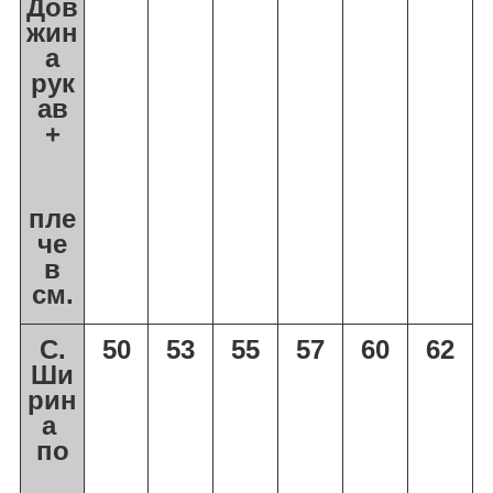
Дов
жин
а
рук
ав
+
пле
че
в
см.
С.
5
0
5
3
5
5
5
7
6
0
6
2
Ши
рин
а
по