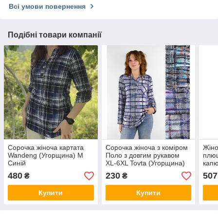
Всі умови повернення
Подібні товари компанії
Сорочка жіноча картата
Сорочка жіноча з коміром
Жіно
Wandeng (Угорщина) M
Поло з довгим рукавом
плюш
Синій
XL-6XL Tovta (Угорщина)
капю
Різні кольори
(Уго
480
230
507
₴
₴
Купити
Купити