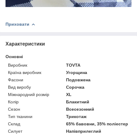
Приховати
Характеристики
Основні
Виробник
TOVTA
Країна виробник
Угорщина
Фасони
Подовжена
Вид виробу
Сорочка
Міжнародний розмір
XL
Колір
Блакитний
Сезон
Всесезонний
Тип тканини
Трикотаж
Склад
65% бавовни, 35% поліестер
Силует
Напівприлеглий