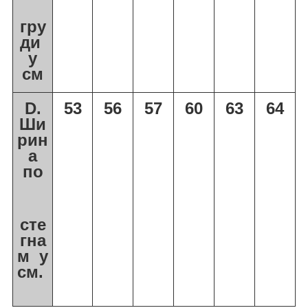
гру
ди
у
см
D
.
53
56
57
6
0
6
3
64
Ши
рин
а
по
сте
гна
м
у
см.