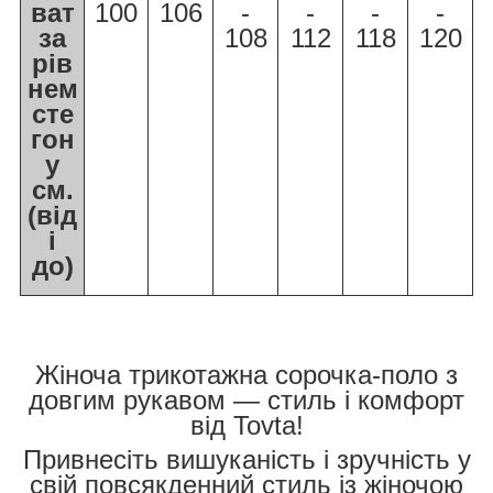
ват
100
106
-
-
-
-
за
108
112
118
120
рів
нем
сте
гон
у
см.
(від
і
до)
Жіноча трикотажна сорочка-поло з
довгим рукавом — стиль і комфорт
від Tovta!
Привнесіть вишуканість і зручність у
свій повсякденний стиль із жіночою