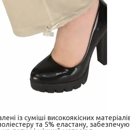
ені із суміші високоякісних матеріалі
поліестеру та 5% еластану, забезпечу