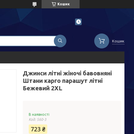
Кошик
Кошик
Джинси літні жіночі бавовняні
Штани карго парашут літні
Бежевий 2XL
В наявності
Код:
560-3
723 ₴