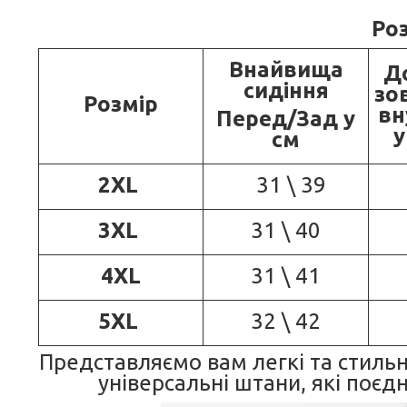
Роз
В
найвища
Д
сидіння
зо
Розмір
вн
Перед/Зад у
у
см
2XL
31 \ 39
3XL
31 \ 40
4XL
31 \ 41
5XL
32 \ 42
Представляємо вам легкі та стильні
універсальні штани, які поєд