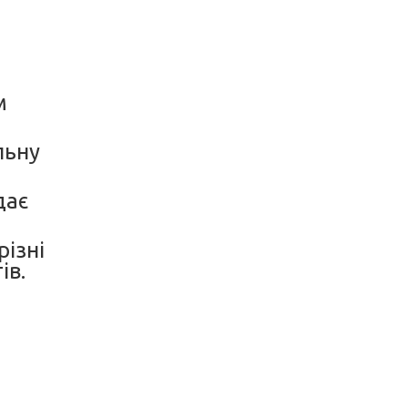
м
льну
дає
різні
ів.