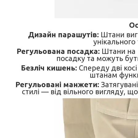
Ос
Дизайн парашутів:
Штани виго
унікального 
Регульована посадка:
Штани на 
посадку та можуть бут
Безліч кишень:
Спереду дві косі
штанам функц
Регульовані манжети:
Затягувані
стилі — від вільного вигляду, щ