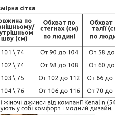
мірна сітка
овжина по
Обхват по
Обхват 
внішньому/
стегнах (см)
талії (с
утрішньом
по людині
по люди
 шву (см)
101 \ 74
От 90 до 104
От 58 до
102 \ 74
От 98 до 108
От 60 до
103 \ 75
От 102 до 112
От 66 до
104 \ 76
От 106 до 116
От 70 до
 жіночі джинси від компанії Kenalin (5
нують у собі комфорт і модний дизайн.