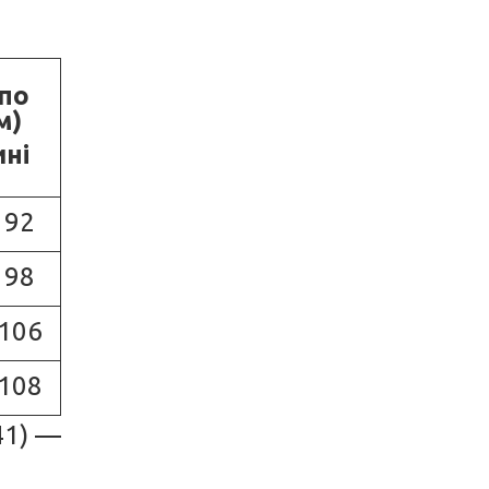
по
м)
ні
 92
 98
 106
 108
41) —