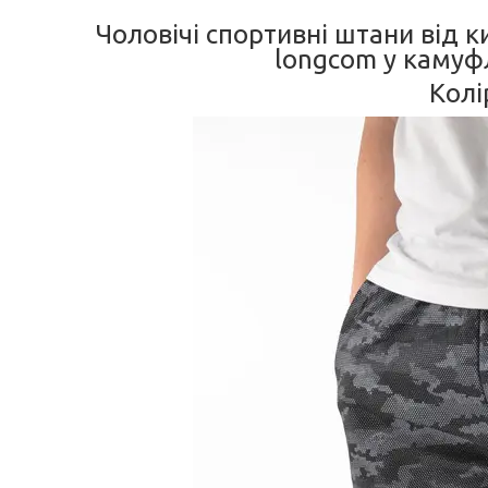
Чоловічі спортивні штани від 
longcom у камуфл
Колі