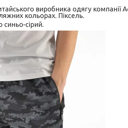
китайського виробника одягу компанії A
яжних кольорах. Піксель.
р синьо-сірий.