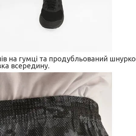
ів на гумці та продубльований шнурко
зка всередину.