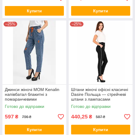
Купити
Купити
–25%
–25%
Джинси жіночі МОМ Kenalin
Штани жіночі офісні класичні
напівбатал блакитні з
Dasire Польща — стрейчеві
помаранчевими
штани з лампасами
потертостями та шнурком 28
Готово до відправки
Готово до відправки
597
440,25
₴
₴
796 ₴
587 ₴
Купити
Купити