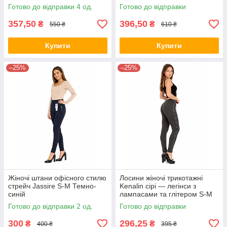
Готово до відправки 4 од.
Готово до відправки
357,50
396,50
₴
₴
550 ₴
610 ₴
Купити
Купити
–25%
–25%
Жіночі штани офісного стилю
Лосини жіночі трикотажні
стрейч Jassire S-M Темно-
Kenalin сірі — легінси з
синій
лампасами та глітером S-M
Готово до відправки 2 од.
Готово до відправки
300
296,25
₴
₴
400 ₴
395 ₴