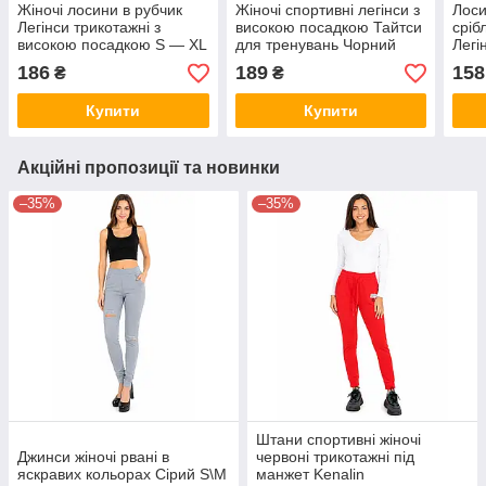
Жіночі лосини в рубчик
Жіночі спортивні легінси з
Лоси
Легінси трикотажні з
високою посадкою Тайтси
сріб
високою посадкою S — XL
для тренувань Чорний
Легі
Чорний колір
колір
вели
186
189
158
₴
₴
Темн
Купити
Купити
Акційні пропозиції та новинки
–35%
–35%
Штани спортивні жіночі
Джинси жіночі рвані в
червоні трикотажні під
яскравих кольорах Сірий S\M
манжет Kenalin