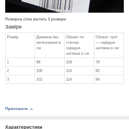
Розмірна сітка містить 3 розміри
Заміри
Розмір
Довжина без
Обхват по
Обхват талії
натягування в
стегнах
— середня
см
середня
натяжка в см
натяжка в см
1
98
100
78
2
100
110
82
3
102
114
94
Приховати
Характеристики