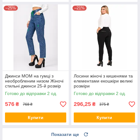
–25%
–21%
Джинси МОМ на гумці з
Лосини жіночі з кишенями та
необробленим низом Жіночі
елементами екошкіри великі
стильні джинси 25-й розмір
розміри
Зелений виворіт
Готово до відправки 2 од.
Готово до відправки 2 од.
576
296,25
₴
₴
768 ₴
375 ₴
Купити
Купити
Показати ще