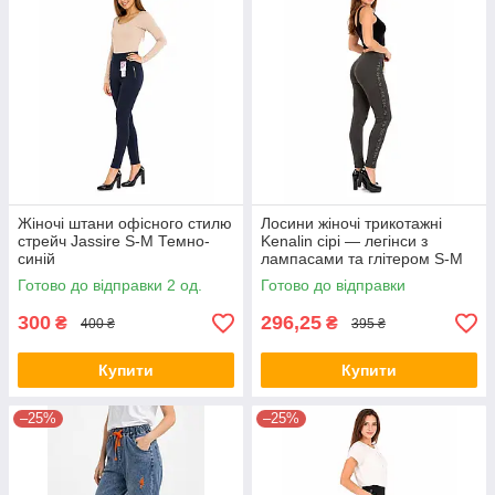
Жіночі штани офісного стилю
Лосини жіночі трикотажні
стрейч Jassire S-M Темно-
Kenalin сірі — легінси з
синій
лампасами та глітером S-M
Готово до відправки 2 од.
Готово до відправки
300
296,25
₴
₴
400 ₴
395 ₴
Купити
Купити
–25%
–25%