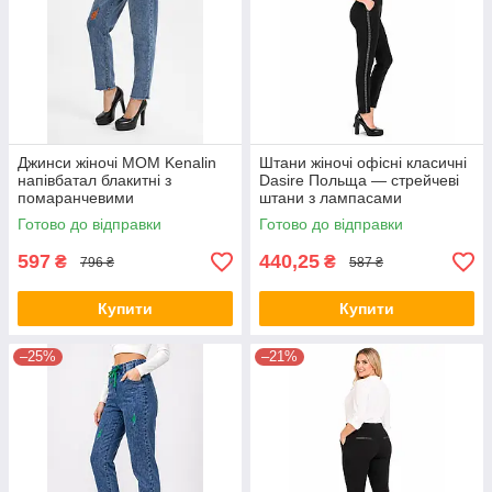
Джинси жіночі МОМ Kenalin
Штани жіночі офісні класичні
напівбатал блакитні з
Dasire Польща — стрейчеві
помаранчевими
штани з лампасами
потертостями та шнурком 28
Готово до відправки
Готово до відправки
597
440,25
₴
₴
796 ₴
587 ₴
Купити
Купити
–25%
–21%