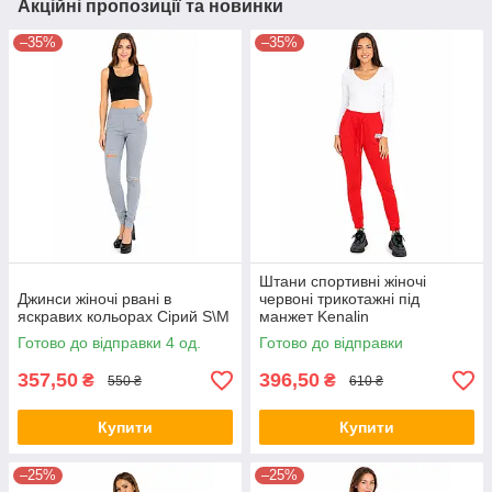
Акційні пропозиції та новинки
–35%
–35%
Штани спортивні жіночі
Джинси жіночі рвані в
червоні трикотажні під
яскравих кольорах Сірий S\M
манжет Kenalin
Готово до відправки 4 од.
Готово до відправки
357,50
396,50
₴
₴
550 ₴
610 ₴
Купити
Купити
–25%
–25%