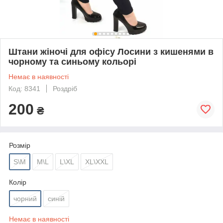
Штани жіночі для офісу Лосини з кишенями в
чорному та синьому кольорі
Немає в наявності
Код: 8341
Роздріб
200
₴
Розмір
S\M
M\L
L\XL
XL\XXL
Колір
чорний
синій
Немає в наявності