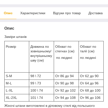
Опис
Характеристики
Відгуки про товар
Доставка
Опис
Заміри штанів
Розмір
Довжина по
Обхват по
Обхват по
зовнішньому/
стегнах (см)
талії (см)
внутрішньому
по людині
по людині
шву (см)
S-M
98 \ 72
От 86 до 94
От 62 до 90
M-L
99 \ 73
От 90 до 98
От 64 до 96
L-XL
100 \ 74
От 92 до 102
От 68 до 100
XL-2XL
101 \ 74
От 94 до 108
От 96 до 106
Жіночі штани виготовлені в діловому стилі від польського