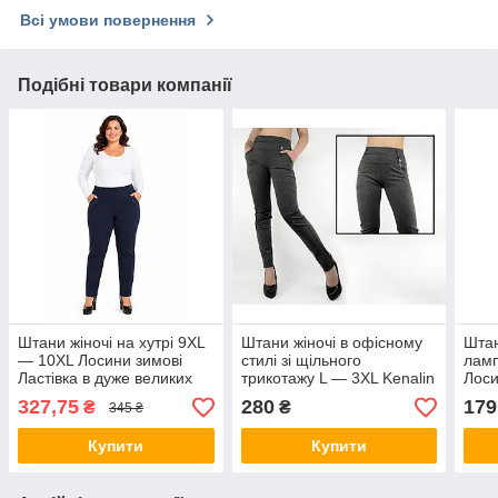
Всі умови повернення
Подібні товари компанії
Штани жіночі на хутрі 9XL
Штани жіночі в офісному
Штан
— 10XL Лосини зимові
стилі зі щільного
ламп
Ластівка в дуже великих
трикотажу L — 3XL Kenalin
Лоси
розмірах Темно-синій
Лосини класичні в сірому
(Пол
327,75
280
179
₴
₴
345 ₴
кольорі
Купити
Купити