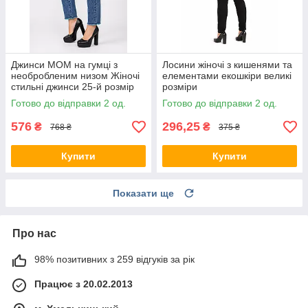
Джинси МОМ на гумці з
Лосини жіночі з кишенями та
необробленим низом Жіночі
елементами екошкіри великі
стильні джинси 25-й розмір
розміри
Зелений виворіт
Готово до відправки 2 од.
Готово до відправки 2 од.
576
296,25
₴
₴
768 ₴
375 ₴
Купити
Купити
Показати ще
Про нас
98% позитивних з 259 відгуків за рік
Працює з 20.02.2013