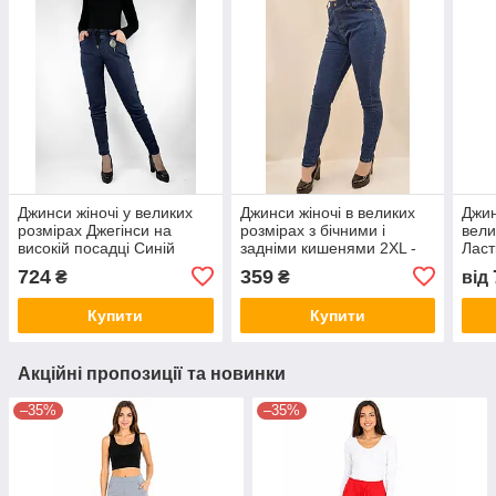
Джинси жіночі у великих
Джинси жіночі в великих
Джин
розмірах Джегінси на
розмірах з бічними і
вели
високій посадці Синій
задніми кишенями 2XL -
Ласт
колір 5XL
4XL Джеггінси Kenalin -
цвіт
724
359
₴
₴
від
полубатал Синій
Купити
Купити
Акційні пропозиції та новинки
–35%
–35%