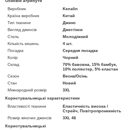
Основні атрибути
Виробник
Kenalin
Країна виробник
Китай
Тип тканини
Джинс
Вигляд джинсів
Джеггінси
Стиль
Молодіжний
Кількість кишень
4 шт.
Посадка
Середня посадка
Колір
Чорний
Склад
70% бавовна, 15% бамбук,
10% поліестер, 5% еластан
Сезон
Весна/Осінь
Стан
Новий
Міжнародний розмір
3XL
Користувальницькі характеристики
Властивості тканини
Еластичність висока /
Стрейч, Повітропроникність
Розмір жіночих джинсів
3XL 46
Користувальницькі