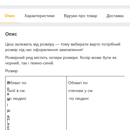
Опис
Характеристики
Відгуки про товар
Доставка
Опис
Ціна залежить від розміру — тому вибирати варто потрібний
розмір під час оформлення замовлення!
Розмірний ряд містить чотири розміри. Колір може бути як
чорний, так і темно-синій.
Розмір
Р
З
Обхват по
Обхват по
о
о
талії в см.
стегнам у см.
з
в
по людині
по людині
м
н
і
і
р
ш
н
Д
і
ж
й
и