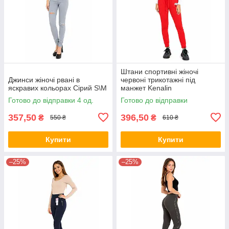
Штани спортивні жіночі
Джинси жіночі рвані в
червоні трикотажні під
яскравих кольорах Сірий S\M
манжет Kenalin
Готово до відправки 4 од.
Готово до відправки
357,50
396,50
₴
₴
550 ₴
610 ₴
Купити
Купити
–25%
–25%