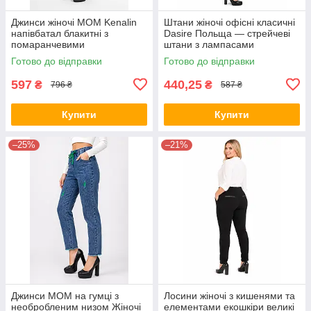
Джинси жіночі МОМ Kenalin
Штани жіночі офісні класичні
напівбатал блакитні з
Dasire Польща — стрейчеві
помаранчевими
штани з лампасами
потертостями та шнурком 28
Готово до відправки
Готово до відправки
597
440,25
₴
₴
796 ₴
587 ₴
Купити
Купити
–25%
–21%
Джинси МОМ на гумці з
Лосини жіночі з кишенями та
необробленим низом Жіночі
елементами екошкіри великі