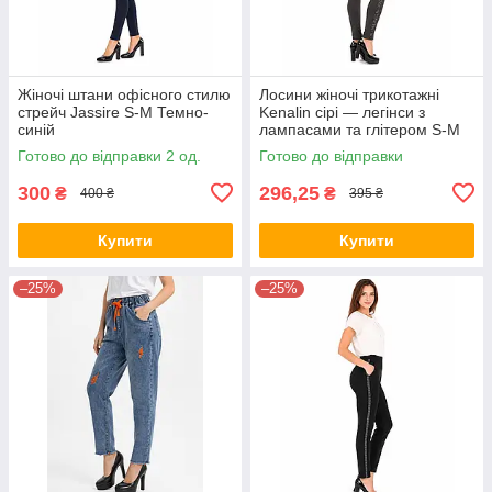
Жіночі штани офісного стилю
Лосини жіночі трикотажні
стрейч Jassire S-M Темно-
Kenalin сірі — легінси з
синій
лампасами та глітером S-M
Готово до відправки 2 од.
Готово до відправки
300
296,25
₴
₴
400 ₴
395 ₴
Купити
Купити
–25%
–25%