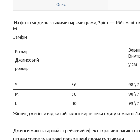
Опис
На фото модель з такими параметрами; Зріст — 166 см, обхва
M.
Заміри
Зовні
Розмір
Внутр
Джинсовий
у см
розмір
S
36
98 \ 7
M
38
98 \ 7
L
40
99 \ 7
Жіночі джегінси від китайського виробника одягу компанії Л
Джинси мають гарний стрейчевий ефект і красиво лягають на
Штани спереду на поясі прикрашені двома ґудзиками.