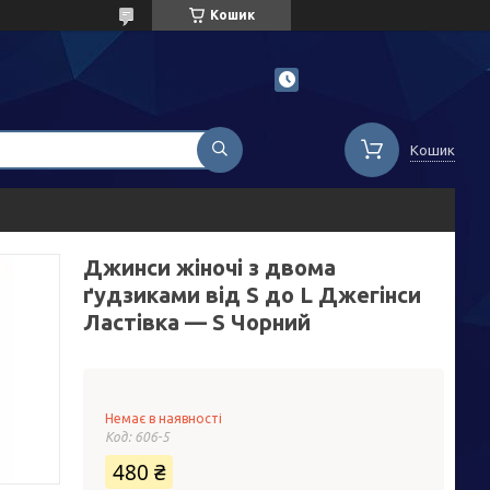
Кошик
Кошик
Джинси жіночі з двома
ґудзиками від S до L Джегінси
Ластівка — S Чорний
Немає в наявності
Код:
606-5
480 ₴