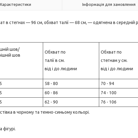
Характеристики
Інформація для замовлення
т в стегнах — 96 см, обхват талії — 68 см, — одягнена в середній 
шній шов/
Обхват по
Обхват по
ішній шов
талії в см.
стегнам у см.
від і до людини
від і до людини
5
58 - 80
70 - 94
5
60 - 86
74 - 100
5
62 - 90
76 - 106
астівка в чорному та темно-синьому кольорі.
 фігурі.