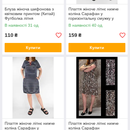
Блуза жіноча шифонова з
Плаття жіноче літнє нижче
квітковим принтом (Китай)
коліна Сарафан у
Футболка літня
горизонтальну смужку у
великих розмірах L-4XL
В наявності 31 од.
В наявності 40 од.
110
159
₴
₴
Купити
Купити
Плаття жіноче літнє нижче
Плаття жіноче літнє нижче
коліна Сарафан у
коліна Сарафан