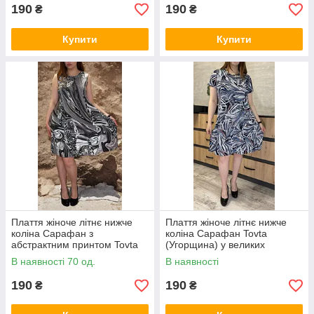
190
190
₴
₴
Купити
Купити
Плаття жіноче літнє нижче
Плаття жіноче літнє нижче
коліна Сарафан з
коліна Сарафан Tovta
абстрактним принтом Tovta
(Угорщина) у великих
(Угорщина) у великих
розмірах L-4XL
В наявності 70 од.
В наявності
розмірах L-4XL
190
190
₴
₴