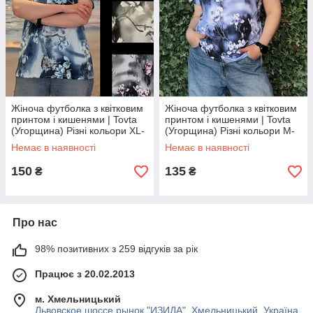
Жіноча футболка з квітковим
Жіноча футболка з квітковим
принтом і кишенями | Tovta
принтом і кишенями | Tovta
(Угорщина) Різні кольори XL-
(Угорщина) Різні кольори M-
6XL
4XL Мікс кольорів
Немає в наявності
Немає в наявності
150
135
₴
₴
Про нас
98% позитивних з 259 відгуків за рік
Працює з 20.02.2013
м. Хмельницький
Львовское шоссе рынок "ИЗИДА", Хмельницький, Україна