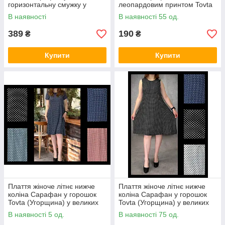
горизонтальну смужку у
леопардовим принтом Tovta
великих розмірах L
(Угорщина) у великих
В наявності
В наявності 55 од.
розмірах L-4XL
389
190
₴
₴
Купити
Купити
Плаття жіноче літнє нижче
Плаття жіноче літнє нижче
коліна Сарафан у горошок
коліна Сарафан у горошок
Tovta (Угорщина) у великих
Tovta (Угорщина) у великих
розмірах L-4XL
розмірах L-4XL
В наявності 5 од.
В наявності 75 од.