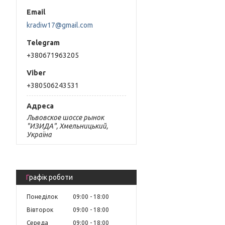
kradiw17@gmail.com
+380671963205
+380506243531
Львовское шоссе рынок
"ИЗИДА", Хмельницький,
Україна
Графік роботи
Понеділок
09:00
18:00
Вівторок
09:00
18:00
Середа
09:00
18:00