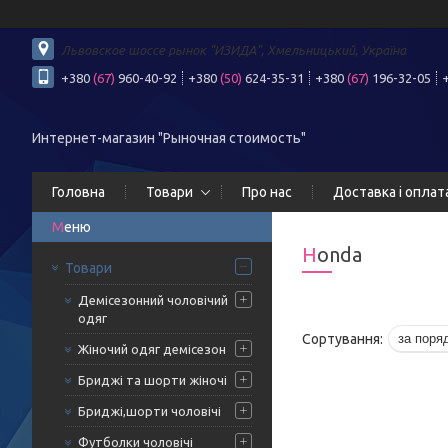
Львовское шоссе рынок "ИЗИДА", Хмельницький, Україна
+380
(67)
960-40-92
+380
(50)
624-35-31
+380
(67)
196-32-05
Интернет-магазин "Рыночная стоимость"
Головна
Товари
Про нас
Доставка і оплат
Honda
Товари
Демісезонний чоловічий
одяг
Жіночий одяг демісезон
Бриджі та шорти жіночі
Бриджі,шорти чоловічі
Футболки чоловічі