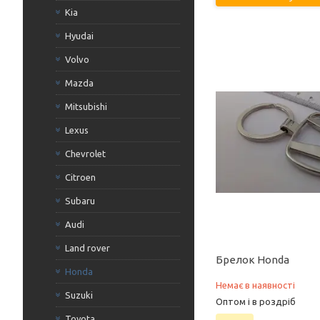
Kia
Hyudai
Volvo
Mazda
Mitsubishi
Lexus
Chevrolet
Citroen
Subaru
Audi
Land rover
Брелок Honda
Honda
Немає в наявності
Suzuki
Оптом і в роздріб
Toyota