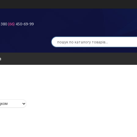
+380
(66)
450-69-99
а