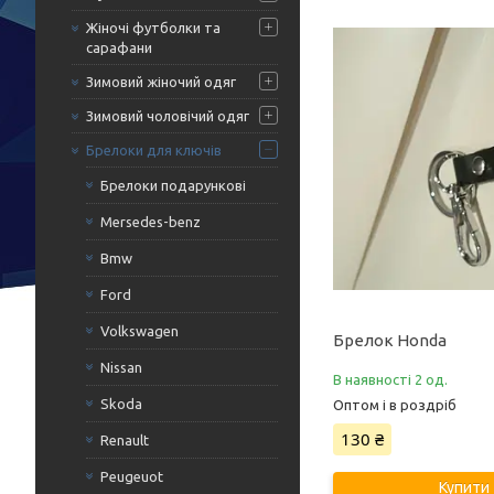
Жіночі футболки та
сарафани
Зимовий жіночий одяг
Зимовий чоловічий одяг
Брелоки для ключів
Брелоки подарункові
Mersedes-benz
Bmw
Ford
Volkswagen
Брелок Honda
Nissan
В наявності 2 од.
Skoda
Оптом і в роздріб
130 ₴
Renault
Peugeuot
Купити