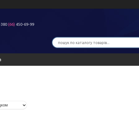
+380
(66)
450-69-99
а