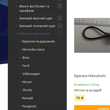
Жіночі футболки та
сарафани
Зимовий жіночий одяг
Зимовий чоловічий одяг
Брелоки для ключів
Брелоки подарункові
Mersedes-benz
Bmw
Ford
Volkswagen
Брелок Mitsubishi
Nissan
В наявності 8 од.
Skoda
Оптом і в роздріб
70 ₴
Renault
Peugeuot
Купити