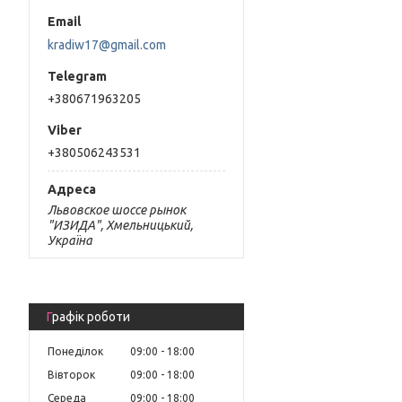
kradiw17@gmail.com
+380671963205
+380506243531
Львовское шоссе рынок
"ИЗИДА", Хмельницький,
Україна
Графік роботи
Понеділок
09:00
18:00
Вівторок
09:00
18:00
Середа
09:00
18:00