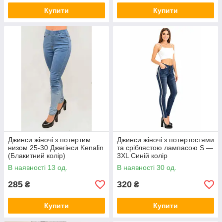
Купити
Купити
Джинси жіночі з потертим
Джинси жіночі з потертостями
низом 25-30 Джегінси Kenalin
та сріблястою лампасою S —
(Блакитний колір)
3XL Синій колір
В наявності 13 од.
В наявності 30 од.
285
320
₴
₴
Купити
Купити