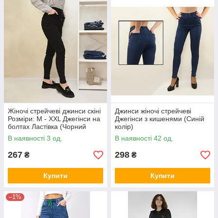
Жіночі стрейчеві джинси скіні
Джинси жіночі стрейчеві
Розміри: M - XXL Джегінси на
Джегінси з кишенями (Синій
болтах Ластівка (Чорний
колір)
колір)
В наявності 3 од.
В наявності 42 од.
267
298
₴
₴
Купити
Купити
–1%