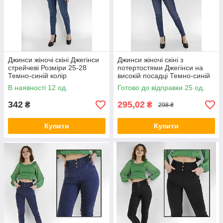
Джинси жіночі скіні Джегінси
Джинси жіночі скіні з
стрейчеві Розміри 25-28
потертостями Джегінси на
Темно-синій колір
високій посадці Темно-синій
колір Розміри 27-31
В наявності 12 од.
Готово до відправки 25 од.
342
295,02
₴
₴
298 ₴
Купити
Купити