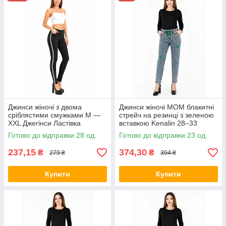
власного
виробництва та
від перевірених
виробників
Туреччини,
Угорщині, Китаю.
Оптимально
низькі ціни,
оптові
постачання
продукції в усі
Джинси жіночі з двома
Джинси жіночі МОМ блакитні
регіони країни та
сріблястими смужками M —
стрейч на резинці з зеленою
за її межі.
XXL Джегінси Ластівка
вставкою Kenalin 28–33
(Чорний колір)
Готово до відправки 28 од.
Готово до відправки 23 од.
237,15
374,30
₴
₴
279 ₴
394 ₴
Плюси покупки в інтернет-магазині
«Риночна вартість»
Купити
Купити
Доступність
Завдяки власному виробництву виробів і
прямому співпраці з фабриками-