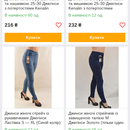
та нашивкою 25-30 Джегінси
та вишивкою 25-30 Джегінси
з потертостями Kenalin
Kenalin з потертостями
В наявності 60 од.
В наявності 12 од.
216
232
₴
₴
Купити
Купити
Джинси жіночі стрейч із
Джинси жіночі стрейчеві із
рукавичками Джегінси
завищеною талією M
Ластівка S — XL (Синій колір)
Джегінси Золото (тільки один
розмір M у синьому кольорі)
В наявності 12 од.
В наявності 16 од.