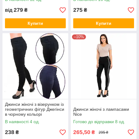
279
275
від
₴
₴
Купити
Купити
–10%
Джинси жіночі з візерунком із
геометричних фігур Джегінси
Джинси жіночі з лампасами
в чорному кольорі
Nice
В наявності 4 од.
Готово до відправки 8 од.
238
265,50
₴
₴
295 ₴