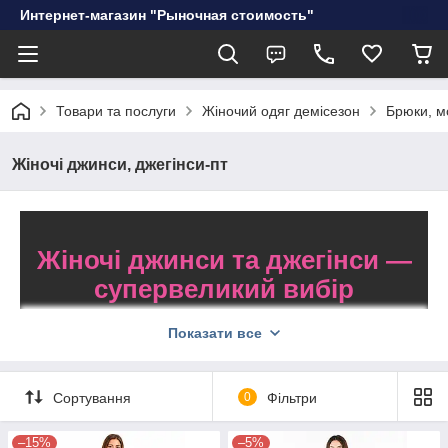
Интернет-магазин "Рыночная стоимость"
Товари та послуги
Жіночий одяг демісезон
Брюки, м
Жіночі джинси, джегінси-пт
Жіночі джинси та джегінси —
супервеликий вибір
Показати все
В асортименті
300
понад
моделей на
Сортування
0
Фільтри
будь-який смак,
якісні товари
–15%
–5%