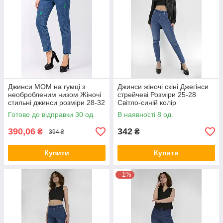
Джинси МОМ на гумці з
Джинси жіночі скіні Джегінси
необробленим низом Жіночі
стрейчеві Розміри 25-28
стильні джинси розміри 28-32
Світло-синій колір
Зелені виворіт
Готово до відправки 30 од.
В наявності 8 од.
390,06
342
₴
₴
394 ₴
Купити
Купити
–1%