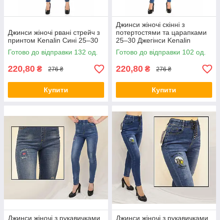
оформити вигідне замовлення
прямо зараз!
Джинси жіночі скінні з
Джинси жіночі рвані стрейч з
потертостями та царапками
Чекаємо Вашого замовлення в нас на сайті або
принтом Kenalin Сині 25–30
25–30 Джегінси Kenalin
телефоном, приємний сервіс і своєчасна доставка —
Готово до відправки 132 од.
Готово до відправки 102 од.
гарантовані!
220,80
220,80
₴
₴
276 ₴
276 ₴
Купити
Купити
Джинси жіночі з рукавичками
Джинси жіночі з рукавичками